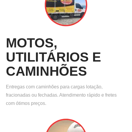
MOTOS,
UTILITÁRIOS E
CAMINHÕES
Entregas com caminhões para cargas lotação,
fracionadas ou fechadas. Atendimento rápido e fretes
com ótimos preços.