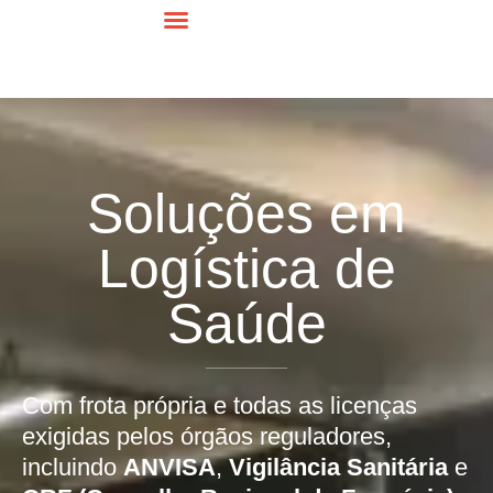
A Empresa
Contratos Mensais
Cotação Online
Trabalhe Conosco
Fale Conosco
Soluções em
Logística de
Saúde
Com frota própria e todas as licenças
exigidas pelos órgãos reguladores,
incluindo
ANVISA
,
Vigilância Sanitária
e