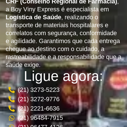
CRF (Conselho Regional de Farmácia)
,
a Boy Viny Express é especialista em
Logística de Saúde
, realizando o
transporte de materiais hospitalares e
correlatos com segurança, conformidade
e agilidade. Garantimos que cada entrega
chegue ao destino com o cuidado, a
rastreabilidade e a responsabilidade que a
saúde exige.
Ligue agora:
(21) 3273-5223
(21) 3272-9776
(21) 2221-6636
(21) 96484-7915