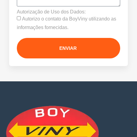
Autorização de Uso dos Dados:
Autorizo o contato da BoyViny utilizando as
informações fornecidas.
ENVIAR